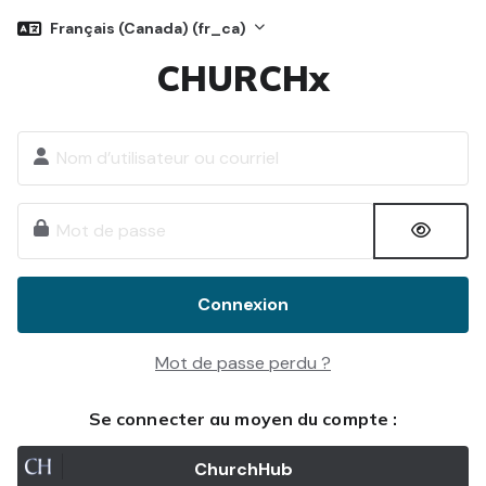
Passer au contenu principal
Français (Canada) ‎(fr_ca)‎
CHURCHx
Procédure de création de compte
Nom d’utilisateur ou courriel
Mot de passe
Connexion
Mot de passe perdu ?
Se connecter au moyen du compte :
ChurchHub