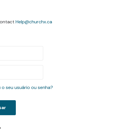
 contact
Help@churchx.ca
 o seu usuário ou senha?