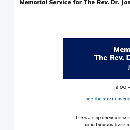
Memorial Service for The Rev. Dr. J
Memo
The Rev. 
9:00 
see the start times i
The worship service is sch
simultaneous translat