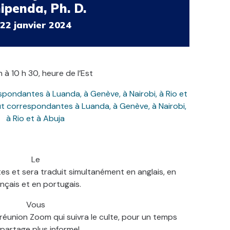
ipenda, Ph. D.
22 janvier 2024
 à 10 h 30, heure de l’Est
spondantes à Luanda, à Genève, à Nairobi, à Rio et
ut correspondantes à Luanda, à Genève, à Nairobi,
à Rio et à Abuja
Le
es et sera traduit simultanément en anglais, en
ançais et en portugais.
Vous
a réunion Zoom qui suivra le culte, pour un temps
partage plus informel.