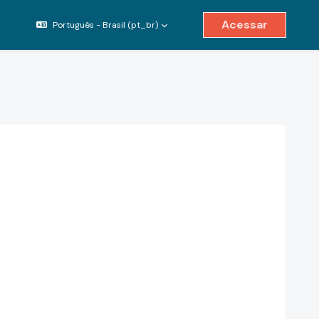
Acessar
Português - Brasil ‎(pt_br)‎
ternar entrada de pesquisa