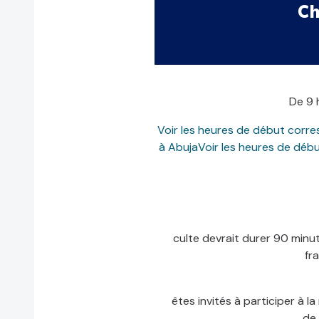
Ch
De 9 h
Voir les heures de début corre
à Abuja
Voir les heures de déb
culte devrait durer 90 minut
fr
êtes invités à participer à l
de 