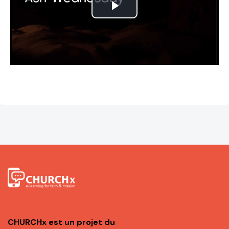
L
i
r
e
l
a
v
i
d
é
CHURCHx est un projet du