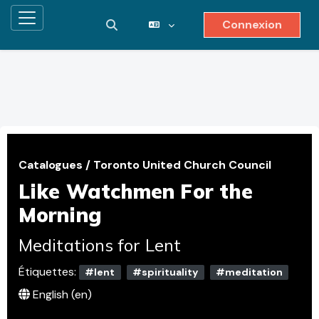
Connexion
Panneau latéral
Activer/désactiver la saisie de reche
Passer au contenu principal
Catalogues
/
Toronto United Church Council
Like Watchmen For the
Morning
Meditations for Lent
Étiquettes:
#lent
#spirituality
#meditation
English ‎(en)‎