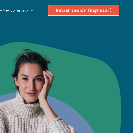
Iniciar sesión (ingresar)
- México ‎(es_mx)‎
ivar entrada de búsqueda