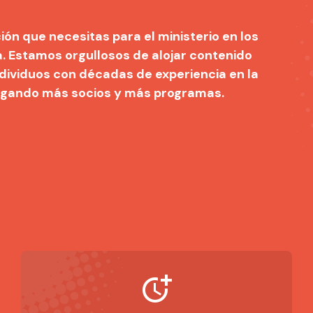
n que necesitas para el ministerio en los
. Estamos orgullosos de alojar contenido
individuos con décadas de experiencia en la
egando más socios y más programas.
more_time