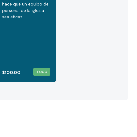
hace que un equipo de
personal de la iglesia
sea eficaz.
TUCC
$100.00