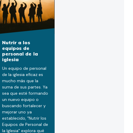
Nutrir a los
equipos de
personal de la
iglesia
Un equipo de personal
de la iglesia eficaz es
mucho más que la
suma de sus partes. Ya
sea que esté formando
un nuevo equipo o
buscando fortalecer y
mejorar uno ya
establecido, "Nutrir los
Equipos de Personal de
la Iglesia" explora qué