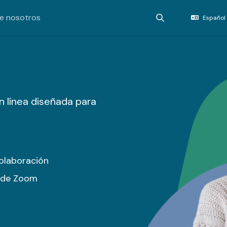
e nosotros
Español 
Activar o desact
 línea diseñada para
colaboración
s de Zoom