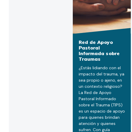
Red de Apoyo
Pastoral
Informada sobre
Traumas
¿Estás lidiando con el
impacto del trauma, ya
sea propio o ajeno, en
un contexto religioso?
La Red de Apoyo
Pastoral Informado
sobre el Trauma (TIPS)
es un espacio de apoyo
para quienes brindan
atención y quienes
sufren. Con guía